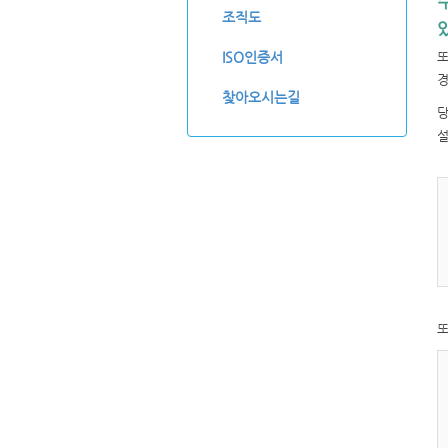
조직도
또
ISO인증서
경
찾아오시는길
당
설
또