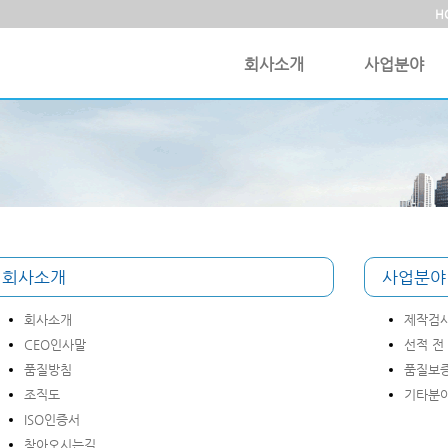
H
회사소개
사업분야
회사소개
사업분야
회사소개
제작검사
CEO인사말
선적 전
품질방침
품질보증
조직도
기타분
ISO인증서
찾아오시는길